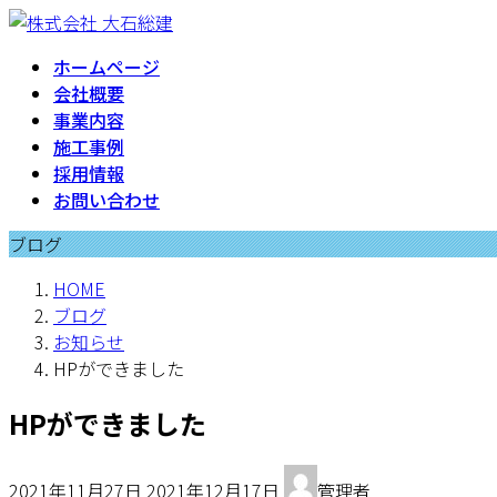
コ
ナ
ン
ビ
ホームページ
テ
ゲ
会社概要
ン
ー
事業内容
ツ
シ
施工事例
へ
ョ
採用情報
ス
ン
お問い合わせ
キ
に
ッ
移
ブログ
プ
動
HOME
ブログ
お知らせ
HPができました
HPができました
最
2021年11月27日
2021年12月17日
管理者