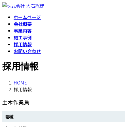
コ
ナ
ン
ビ
ホームページ
テ
ゲ
会社概要
ン
ー
事業内容
ツ
シ
施工事例
へ
ョ
採用情報
ス
ン
お問い合わせ
キ
に
ッ
移
採用情報
プ
動
HOME
採用情報
土木作業員
職種